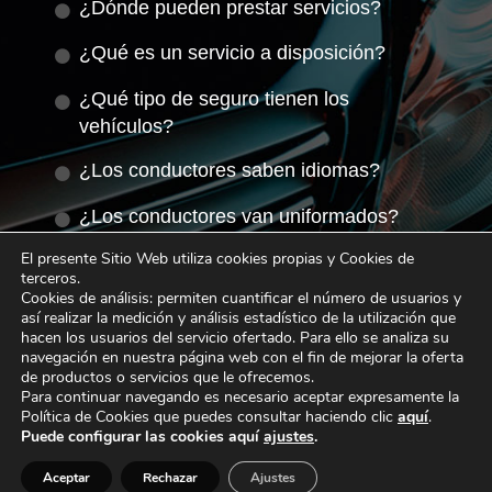
¿Dónde pueden prestar servicios?
¿Qué es un servicio a disposición?
¿Qué tipo de seguro tienen los
vehículos?
¿Los conductores saben idiomas?
¿Los conductores van uniformados?
El presente Sitio Web utiliza cookies propias y Cookies de
¿Los traslados incluyen algún refresco,
terceros
.
agua u otra bebida?
Cookies de análisis: permiten cuantificar el número de usuarios y
así realizar la medición y análisis estadístico de la utilización que
¿Cómo localizo al conductor en las
hacen los usuarios del servicio ofertado. Para ello se analiza su
navegación en nuestra página web con el fin de mejorar la oferta
salidas del hotel?
de productos o servicios que le ofrecemos.
Para continuar navegando es necesario aceptar expresamente la
¿Dónde nos deja el conductor en
Política de Cookies que puedes consultar haciendo
clic
aquí
.
nuestro traslado de salida al
Puede configurar las cookies aquí
ajustes
.
aeropuerto?
Aceptar
Rechazar
Ajustes