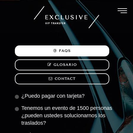
Ir
al
contenido
FAQS
GLOSARIO
CONTACT
¿Puedo pagar con tarjeta?
Tenemos un evento de 1500 personas
¿pueden ustedes solucionarnos los
traslados?