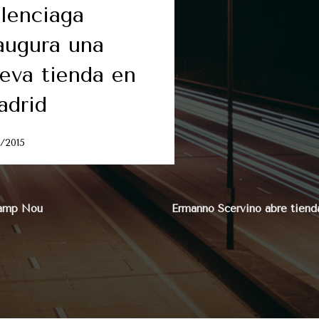
lenciaga
augura una
eva tienda en
drid
3/2015
 Camp Nou
Ermanno Scervino abre tiend