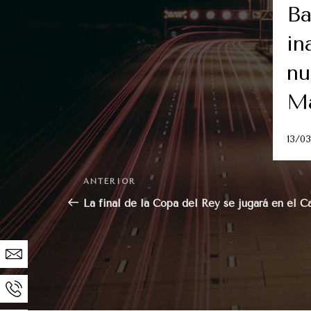
Ba
in
nu
Ma
13/0
Navegación
Entrada
ANTERIOR
de
anterior:
La final de la Copa del Rey se jugará en el
entradas