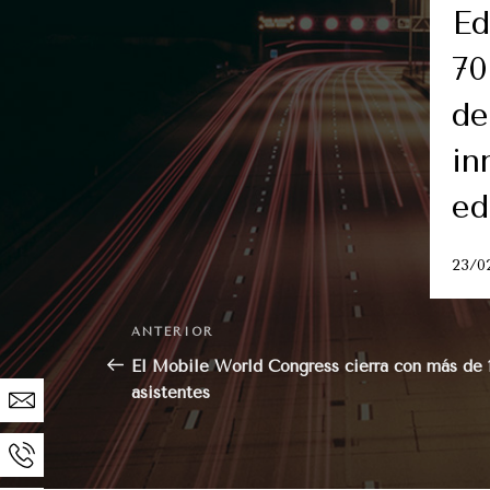
Ed
70
de
in
ed
23/0
Navegación
Entrada
ANTERIOR
de
anterior:
El Mobile World Congress cierra con más de 
asistentes
entradas