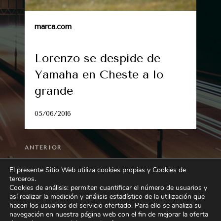
marca.com
Lorenzo se despide de
Yamaha en Cheste a lo
grande
05/06/2016
Entrada
ANTERIOR
anterior:
La mejor música indie internacional vuelve
El presente Sitio Web utiliza cookies propias y Cookies de
a Benicasim
terceros
.
Cookies de análisis: permiten cuantificar el número de usuarios y
así realizar la medición y análisis estadístico de la utilización que
Siguiente
SIGUIENTE
hacen los usuarios del servicio ofertado. Para ello se analiza su
entrada
Gran de Premio de España de Fórmula 1 en
navegación en nuestra página web con el fin de mejorar la oferta