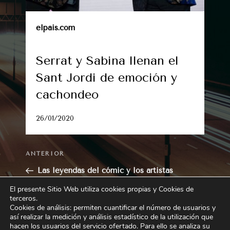
elpais.com
Serrat y Sabina llenan el
Sant Jordi de emoción y
cachondeo
26/01/2020
Entrada
ANTERIOR
anterior:
Las leyendas del cómic y los artistas
emergentes, en el Salón del Cómic de
El presente Sitio Web utiliza cookies propias y Cookies de
Valencia
terceros
.
Cookies de análisis: permiten cuantificar el número de usuarios y
así realizar la medición y análisis estadístico de la utilización que
Siguiente
SIGUIENTE
hacen los usuarios del servicio ofertado. Para ello se analiza su