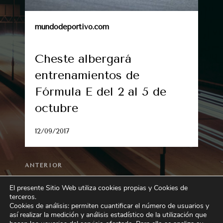
mundodeportivo.com
Cheste albergará
entrenamientos de
Fórmula E del 2 al 5 de
octubre
12/09/2017
Entrada
ANTERIOR
anterior:
La SEN presenta los últimos avances sobre
El presente Sitio Web utiliza cookies propias y Cookies de
enfermedades neurológicas
terceros
.
Cookies de análisis: permiten cuantificar el número de usuarios y
así realizar la medición y análisis estadístico de la utilización que
Siguiente
SIGUIENTE