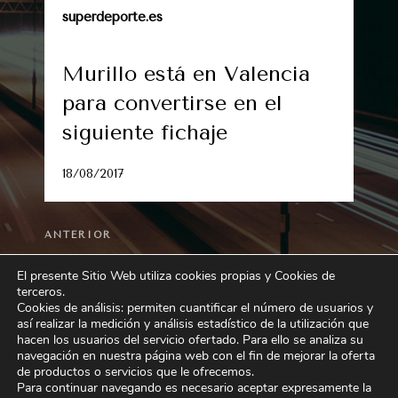
superdeporte.es
Murillo está en Valencia
para convertirse en el
siguiente fichaje
18/08/2017
Entrada
ANTERIOR
anterior:
Cheste albergará entrenamientos de
El presente Sitio Web utiliza cookies propias y Cookies de
Fórmula E del 2 al 5 de octubre
terceros
.
Cookies de análisis: permiten cuantificar el número de usuarios y
así realizar la medición y análisis estadístico de la utilización que
Siguiente
SIGUIENTE
hacen los usuarios del servicio ofertado. Para ello se analiza su
entrada
Gabriel Paulista ya ha pasado el
navegación en nuestra página web con el fin de mejorar la oferta
de productos o servicios que le ofrecemos.
reconocimiento médico en Valencia
Para continuar navegando es necesario aceptar expresamente la