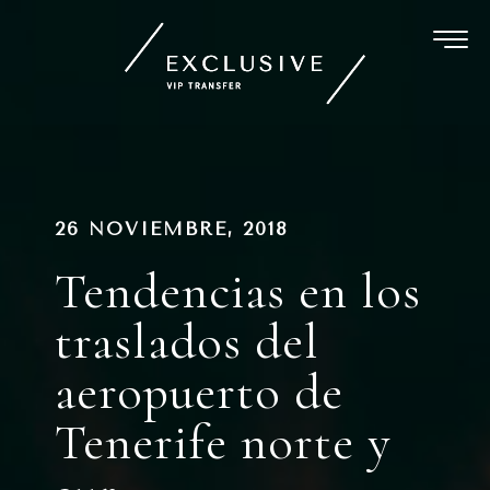
Ir
al
contenido
Navegación
PUBLICADO
26 NOVIEMBRE, 2018
EN
de
Tendencias en los
entradas
traslados del
aeropuerto de
Tenerife norte y