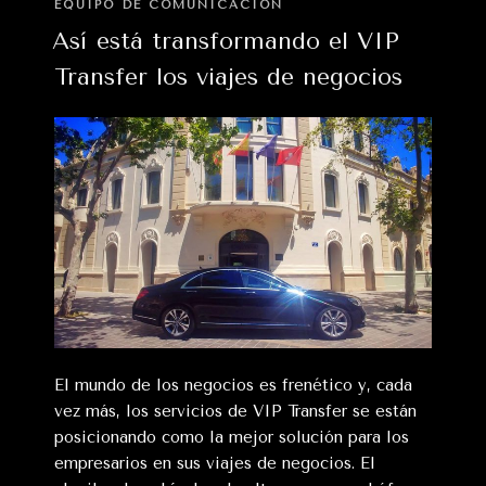
EN
VIP
EQUIPO DE COMUNICACIÓN
en
Así está transformando el VIP
conferencias
Transfer los viajes de negocios
y
congresos»
El mundo de los negocios es frenético y, cada
vez más, los servicios de VIP Transfer se están
posicionando como la mejor solución para los
empresarios en sus viajes de negocios. El