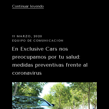
«Pack
Continuar leyendo
higiénico
individual
a
la
disposición
PUBLICADO
11 MARZO, 2020
EN
de
EQUIPO DE COMUNICACIÓN
nuestros
En Exclusive Cars nos
clientes»
preocupamos por tu salud:
medidas preventivas frente al
coronavirus