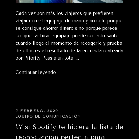
Cada vez son más los viajeros que prefieren
viajar con el equipaje de mano y no sólo porque
se consigue ahorrar dinero sino porque parece
ser que facturar equipaje puede ser estresante
cuando llega el momento de recogerlo y prueba
de ellos es el resultado de la encuesta realizada
por Priority Pass a un total …
«¿Sabías
Continuar leyendo
que
lo
que
más
estresa
PUBLICADO
5 FEBRERO, 2020
EN
en
EQUIPO DE COMUNICACIÓN
el
¿Y si Spotify te hiciera la lista de
aeropuerto
reproducción perfecta para