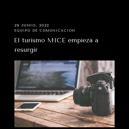
de
contratar
un
servicio
PUBLICADO
29 JUNIO, 2022
EN
de
EQUIPO DE COMUNICACIÓN
chofer
El turismo MICE empieza a
VIP»
resurgir