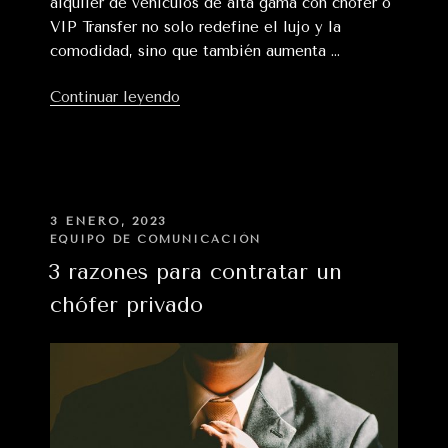
alquiler de vehículos de alta gama con chófer o
VIP Transfer no solo redefine el lujo y la
comodidad, sino que también aumenta …
«Así
Continuar leyendo
está
transformando
el
VIP
Transfer
PUBLICADO
3 ENERO, 2023
EN
los
EQUIPO DE COMUNICACIÓN
viajes
3 razones para contratar un
de
chófer privado
negocios»