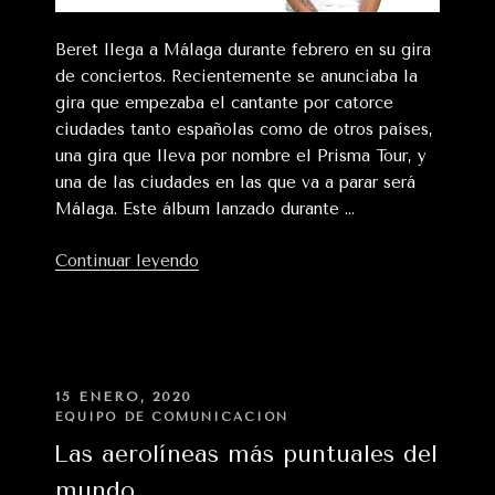
Beret llega a Málaga durante febrero en su gira
de conciertos. Recientemente se anunciaba la
gira que empezaba el cantante por catorce
ciudades tanto españolas como de otros países,
una gira que lleva por nombre el Prisma Tour, y
una de las ciudades en las que va a parar será
Málaga. Este álbum lanzado durante …
«Concierto
Continuar leyendo
de
Beret
en
Málaga»
PUBLICADO
15 ENERO, 2020
EN
EQUIPO DE COMUNICACIÓN
Las aerolíneas más puntuales del
mundo.