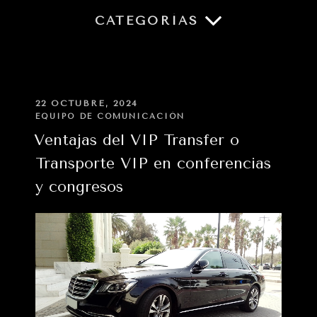
CATEGORÍAS
PUBLICADO
22 OCTUBRE, 2024
EN
EQUIPO DE COMUNICACIÓN
Paginación
Ventajas del VIP Transfer o
de
Transporte VIP en conferencias
entradas
y congresos