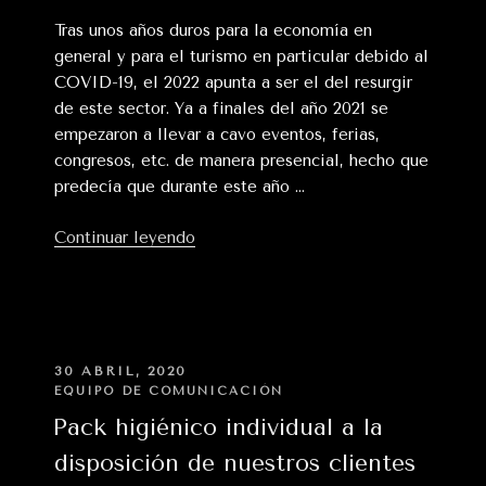
Tras unos años duros para la economía en
general y para el turismo en particular debido al
COVID-19, el 2022 apunta a ser el del resurgir
de este sector. Ya a finales del año 2021 se
empezaron a llevar a cavo eventos, ferias,
congresos, etc. de manera presencial, hecho que
predecía que durante este año …
«El
Continuar leyendo
turismo
MICE
empieza
a
resurgir»
PUBLICADO
30 ABRIL, 2020
EN
EQUIPO DE COMUNICACIÓN
Pack higiénico individual a la
disposición de nuestros clientes