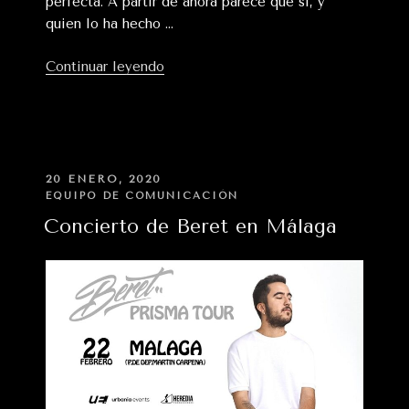
perfecta. A partir de ahora parece que sí, y
quien lo ha hecho …
«¿Y
Continuar leyendo
si
Spotify
te
hiciera
la
PUBLICADO
20 ENERO, 2020
EN
lista
EQUIPO DE COMUNICACIÓN
de
Concierto de Beret en Málaga
reproducción
perfecta
para
viajar?»