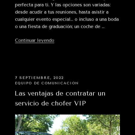
perfecta para ti. Y las opciones son variadas:
desde acudir a tus reuniones, hasta asistir a
cualquier evento especial… o incluso a una boda
o una fiesta de graduación; un coche de …
«Por
Continuar leyendo
qué
solicitar
un
servicio
de
PUBLICADO
7 SEPTIEMBRE, 2022
EN
coche
EQUIPO DE COMUNICACIÓN
de
Las ventajas de contratar un
alta
servicio de chofer VIP
gama
con
chofer»