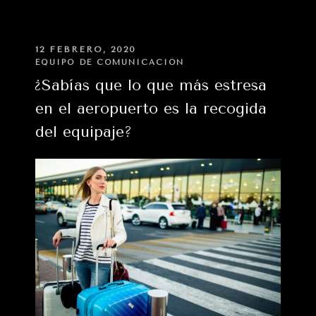
nos
preocupamos
por
PUBLICADO
12 FEBRERO, 2020
EN
tu
EQUIPO DE COMUNICACIÓN
salud:
¿Sabías que lo que más estresa
medidas
en el aeropuerto es la recogida
preventivas
del equipaje?
frente
al
coronavirus»