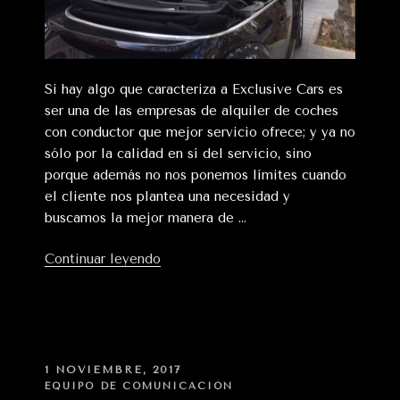
Si hay algo que caracteriza a Exclusive Cars es
ser una de las empresas de alquiler de coches
con conductor que mejor servicio ofrece; y ya no
sólo por la calidad en sí del servicio, sino
porque además no nos ponemos límites cuando
el cliente nos plantea una necesidad y
buscamos la mejor manera de …
«Exclusive
Continuar leyendo
Cars,
más
que
una
flota
PUBLICADO
1 NOVIEMBRE, 2017
EN
de
EQUIPO DE COMUNICACIÓN