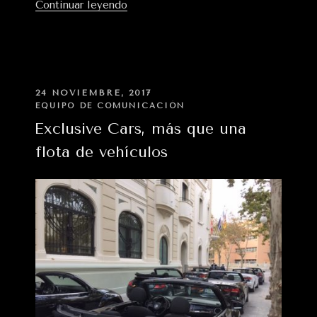
«Exclusive
Continuar leyendo
Cars:
servicio
de
alquiler
de
PUBLICADO
24 NOVIEMBRE, 2017
EN
coches
EQUIPO DE COMUNICACIÓN
de
Exclusive Cars, más que una
lujo
flota de vehículos
con
conductor
en
distintas
provincias»