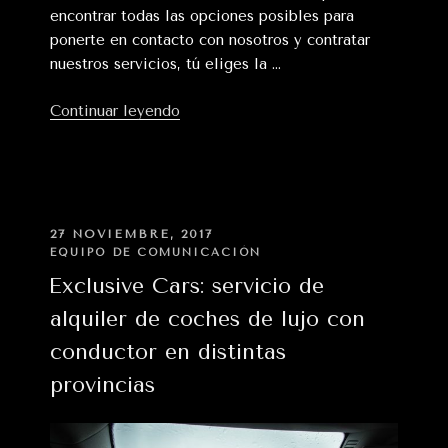
encontrar todas las opciones posibles para
ponerte en contacto con nosotros y contratar
nuestros servicios, tú eliges la …
«¿Cómo
Continuar leyendo
contratar
un
servicio
de
alquiler
PUBLICADO
27 NOVIEMBRE, 2017
EN
de
EQUIPO DE COMUNICACIÓN
coches
Exclusive Cars: servicio de
de
alquiler de coches de lujo con
lujo
conductor en distintas
con
conductor?»
provincias