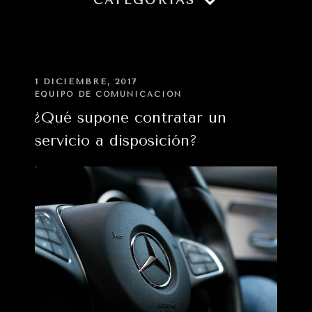
CATEGORÍAS
PUBLICADO
1 DICIEMBRE, 2017
EN
EQUIPO DE COMUNICACIÓN
Paginación
¿Qué supone contratar un
de
servicio a disposición?
entradas