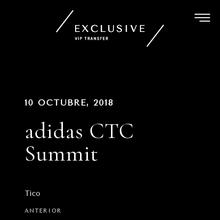
Ir
al
contenido
Navegación
PUBLICADO
10 OCTUBRE, 2018
EN
de
adidas CTC
entradas
Summit
Tico
Entrada
ANTERIOR