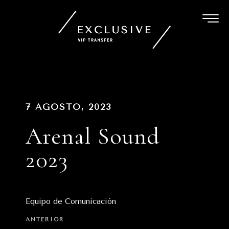
Ir
al
contenido
Navegación
PUBLICADO
7 AGOSTO, 2023
EN
de
Arenal Sound
entradas
2023
Equipo de Comunicación
Entrada
ANTERIOR