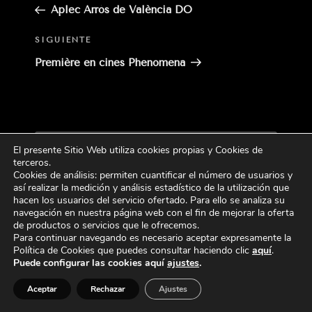
anterior:
Aplec Arròs de València DO
Siguiente
SIGUIENTE
entrada
Première en cines Phenomena
Buscar
El presente Sitio Web utiliza cookies propias y Cookies de
Buscar
por:
terceros
.
Cookies de análisis: permiten cuantificar el número de usuarios y
así realizar la medición y análisis estadístico de la utilización que
CATEGORÍAS
hacen los usuarios del servicio ofertado. Para ello se analiza su
navegación en nuestra página web con el fin de mejorar la oferta
de productos o servicios que le ofrecemos.
Para continuar navegando es necesario aceptar expresamente la
Política de Cookies que puedes consultar haciendo
clic
aquí
.
Puede configurar las cookies aquí
ajustes
.
Aceptar
Rechazar
Ajustes