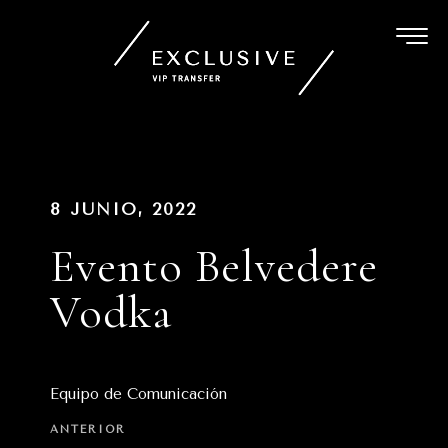
Ir
al
contenido
Navegación
PUBLICADO
8 JUNIO, 2022
EN
de
Evento Belvedere
entradas
Vodka
Equipo de Comunicación
Entrada
ANTERIOR