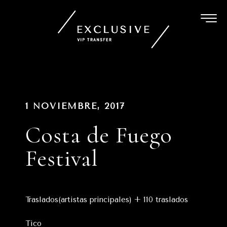
Ir
al
contenido
Navegación
PUBLICADO
1 NOVIEMBRE, 2017
EN
de
Costa de Fuego
entradas
Festival
Traslados(artistas principales) + 110 traslados
Tico