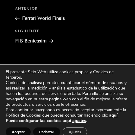
Entrada
ANTERIOR
anterior:
Ferrari World Finals
Siguiente
SIGUIENTE
entrada
FIB Benicasim
El presente Sitio Web utiliza cookies propias y Cookies de
Buscar
terceros
.
Buscar
por:
Cookies de análisis: permiten cuantificar el número de usuarios y
así realizar la medición y análisis estadístico de la utilización que
hacen los usuarios del servicio ofertado. Para ello se analiza su
CATEGORÍAS
navegación en nuestra página web con el fin de mejorar la oferta
de productos o servicios que le ofrecemos.
Para continuar navegando es necesario aceptar expresamente la
Política de Cookies que puedes consultar haciendo
clic
aquí
.
Puede configurar las cookies aquí
ajustes
.
Aceptar
Rechazar
Ajustes