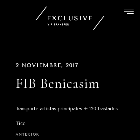
Ir
al
contenido
Navegación
PUBLICADO
2 NOVIEMBRE, 2017
EN
de
FIB Benicasim
entradas
Transporte artistas principales + 120 traslados
Tico
Entrada
ANTERIOR