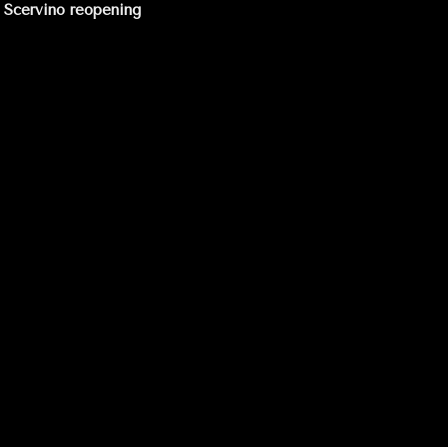
:
 Scervino reopening
adas