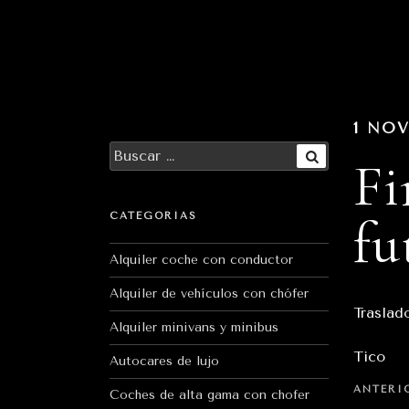
Ir
al
contenido
1 NOV
Buscar
Fi
por:
Buscar
fu
CATEGORÍAS
Alquiler coche con conductor
Alquiler de vehículos con chófer
Traslad
Alquiler minivans y minibus
Tico
Autocares de lujo
Nave
Entrada
ANTERI
Coches de alta gama con chofer