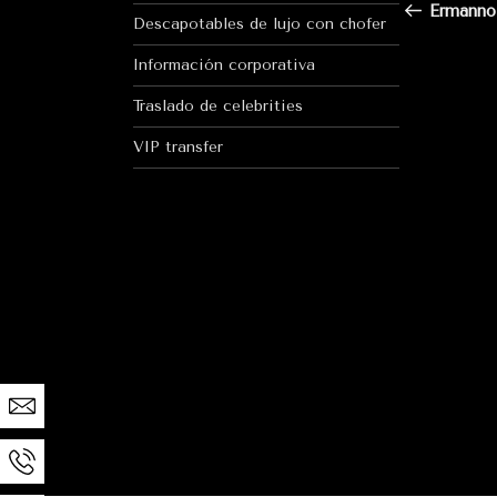
de
anterior
Ermanno
Descapotables de lujo con chofer
entr
Información corporativa
Traslado de celebrities
VIP transfer