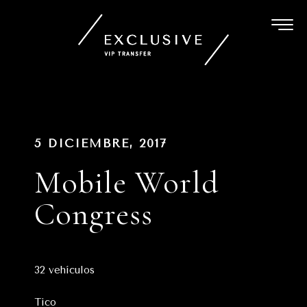
Ir
al
contenido
Navegación
PUBLICADO
5 DICIEMBRE, 2017
EN
de
Mobile World
entradas
Congress
32 vehículos
Tico