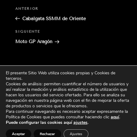
Entrada
ANTERIOR
anterior:
Cabalgata SSMM de Oriente
Siguiente
SIGUIENTE
entrada
Moto GP Aragón
El presente Sitio Web utiliza cookies propias y Cookies de
Buscar
terceros
.
Buscar
por:
Cookies de análisis: permiten cuantificar el número de usuarios y
así realizar la medición y análisis estadístico de la utilización que
hacen los usuarios del servicio ofertado. Para ello se analiza su
CATEGORÍAS
navegación en nuestra página web con el fin de mejorar la oferta
de productos o servicios que le ofrecemos.
Para continuar navegando es necesario aceptar expresamente la
Política de Cookies que puedes consultar haciendo
clic
aquí
.
Puede configurar las cookies aquí
ajustes
.
Aceptar
Rechazar
Ajustes