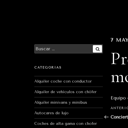
Ir
al
contenido
7 MAY
Buscar
Pr
por:
Buscar
mo
CATEGORÍAS
Alquiler coche con conductor
Alquiler de vehículos con chófer
Equipo
Alquiler minivans y minibus
Nave
Entrada
ANTERI
Autocares de lujo
de
anterior
Concier
Coches de alta gama con chofer
entr