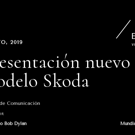
PUBLICADO
O, 2019
EN
esentación nuevo
delo Skoda
 de Comunicación
gación
OR
:
to Bob Dylan
Mundia
adas