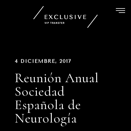
Ir
al
contenido
Navegación
PUBLICADO
4 DICIEMBRE, 2017
EN
de
Reunión Anual
entradas
Sociedad
Española de
Neurología