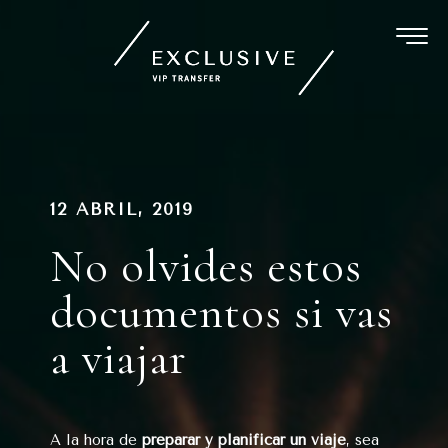
Ir
al
contenido
Navegación
PUBLICADO
12 ABRIL, 2019
EN
de
No olvides estos
entradas
documentos si vas
a viajar
A la hora de
preparar y planificar un viaje
, sea