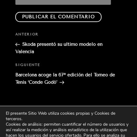
Entrada
ANTERIOR
anterior:
Skoda presentó su último modelo en
Valencia
Siguiente
SIGUIENTE
entrada
Barcelona acoge la 67ª edición del Torneo de
Tenis ‘Conde Godó’
El presente Sitio Web utiliza cookies propias y Cookies de
Buscar
terceros
.
Buscar
por:
Cookies de análisis: permiten cuantificar el número de usuarios y
así realizar la medición y análisis estadístico de la utilización que
hacen los usuarios del servicio ofertado. Para ello se analiza su