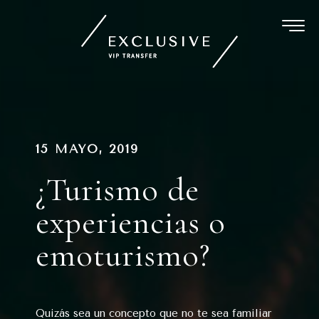
Ir
al
contenido
Navegación
PUBLICADO
15 MAYO, 2019
EN
de
¿Turismo de
entradas
experiencias o
emoturismo?
Quizás sea un concepto que no te sea familiar