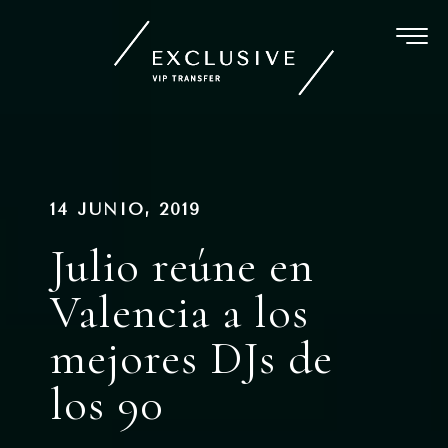
Ir
al
contenido
Navegación
PUBLICADO
14 JUNIO, 2019
EN
de
Julio reúne en
entradas
Valencia a los
mejores DJs de
los 90