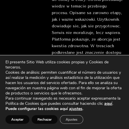
wiedze w temacie przebiegu
procesu. Opisane sa zarowno etapy,
jak i wazne wskazowki. Uzytkownik
dowiaduje sie, jak sie przygotowac.
Serwis nie moralizuje, lecz wspiera.
Platforma pokazuje, ze aborcja jest
kwestia zdrowotna. W tresciach
podkreslane jest znaczenie dostepu
do wiedzy. Strona odpowiada na
El presente Sitio Web utiliza cookies propias y Cookies de
pytania. Inicjatywa systematyzuje
terceros
.
Cookies de análisis: permiten cuantificar el número de usuarios y
skomplikowane informacje. Dzieki
así realizar la medición y análisis estadístico de la utilización que
temu latwiej ocenic mozliwosci.
hacen los usuarios del servicio ofertado. Para ello se analiza su
Tresci sa oparte na faktach.
navegación en nuestra página web con el fin de mejorar la oferta
Uzytkownicy moga poczuc sie
de productos o servicios que le ofrecemos.
Para continuar navegando es necesario aceptar expresamente la
pewniej. Strona nie wskazuje jednej
Política de Cookies que puedes consultar haciendo
clic
aquí
.
drogi. Projekt informacyjny promuje
Puede configurar las cookies aquí
ajustes
.
samodzielnosc. Kazda sytuacja jest
traktowana indywidualnie. Serwis
Aceptar
Rechazar
Ajustes
eliminuje dezinformacje. Rzetelnosc