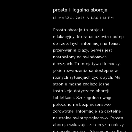
prosta i legalna aborcja
13 MARZO, 2026 A LAS 1:13 PM
Prosta aborcja to projekt
edukacyjny, ktora umozliwia dostep
do rzetelnych informacji na temat
przerywania ciazy. Serwis jest
nastawiony na swiadomych
decyzjach. Ta inicjatywa tlumaczy,
jakie rozwiazania sa dostepne w
roznych sytuacjach zyciowych. Na
stronie mozna znalezc jasne
instrukcje dotyczace aborcji
tabletkami. Szczegolna uwage
polozono na bezpieczenstwo
zdrowotne. Informacje sa czytelne i
neutralne swiatopogladowo. Prosta
aborcja wskazuje, ze decyzja nalezy
do osoby w ciazy. Strona porzadkuje