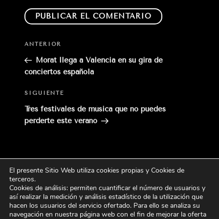
Entrada
ANTERIOR
anterior:
Morat llega a Valencia en su gira de
conciertos española
Siguiente
SIGUIENTE
entrada
Tres festivales de música que no puedes
perderte este verano
El presente Sitio Web utiliza cookies propias y Cookies de
Buscar
terceros
.
Buscar
por:
Cookies de análisis: permiten cuantificar el número de usuarios y
así realizar la medición y análisis estadístico de la utilización que
hacen los usuarios del servicio ofertado. Para ello se analiza su
CATEGORÍAS
navegación en nuestra página web con el fin de mejorar la oferta