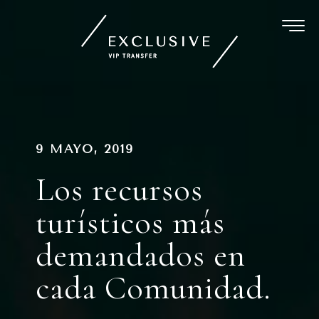
Ir
al
contenido
Navegación
PUBLICADO
9 MAYO, 2019
EN
de
Los recursos
entradas
turísticos más
demandados en
cada Comunidad.