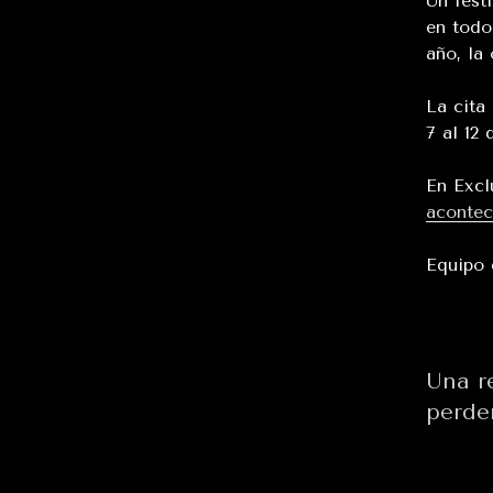
Un fest
en todo
año, la
La cita
7 al 12 
En Excl
acontec
Equipo
Una r
perde