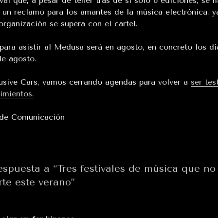
ival que, a pesar de tener tras de sí solo 6 ediciones, se 
 un reclamo para los amantes de la música electrónica, y
 organización se supera con el cartel.
 para asistir al Medusa será en agosto, en concreto los d
de agosto.
usive Cars, vamos cerrando agendas para volver a
ser tes
imientos.
 de Comunicación
espuesta a “Tres festivales de música que n
rte este verano”