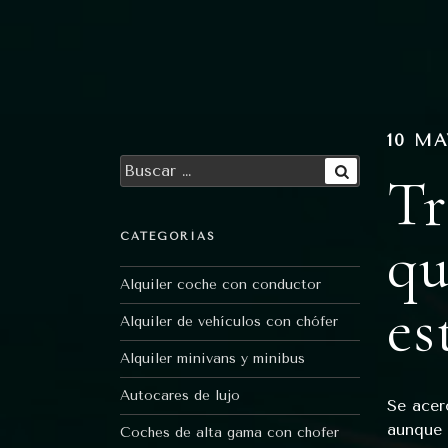
Ir
al
contenido
10 MA
Buscar
Tr
por:
Buscar
qu
CATEGORÍAS
Alquiler coche con conductor
es
Alquiler de vehículos con chófer
Alquiler minivans y minibus
Autocares de lujo
Se acer
aunque 
Coches de alta gama con chofer