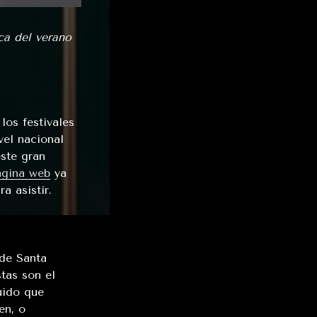
ca del verano
los festivales
vel nacional
este gran
ágina web
ya
a asistir.
 de Santa
stas son el
uido que
en, o