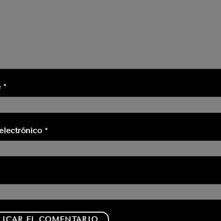
e
*
electrónico
*