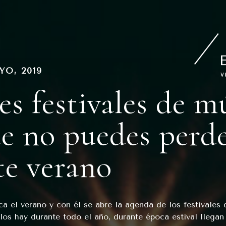
PUBLICADO
YO, 2019
EN
es festivales de m
e no puedes perd
te verano
ca el verano y con él se abre la agenda de los festivales
los hay durante todo el año, durante época estival llegan