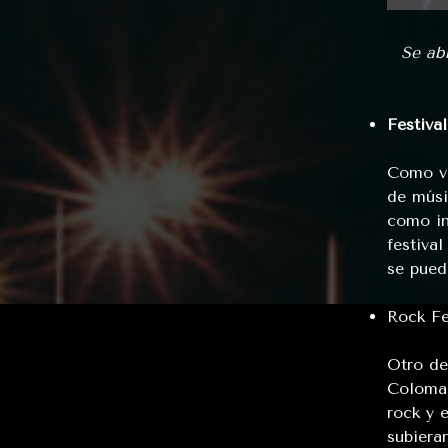
Se ab
Festiva
Como va
de músi
como in
festival
se puede
Rock Fe
Otro de
Coloma
rock y 
subiera