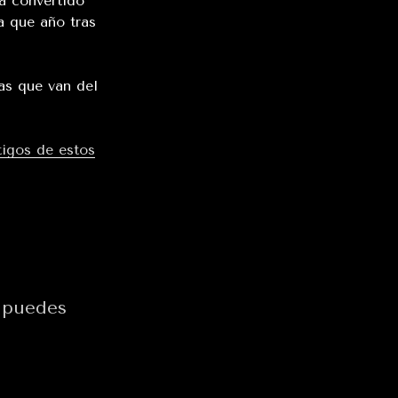
ha convertido
a que año tras
ías que van del
tigos de estos
o puedes