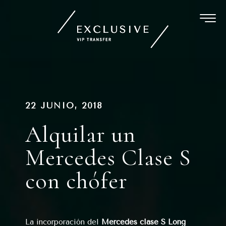
Ir
al
contenido
Navegación
PUBLICADO
22 JUNIO, 2018
EN
de
Alquilar un
entradas
Mercedes Clase S
con chófer
La incorporación del
Mercedes clase S Long