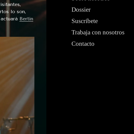
isitantes,
Dossier
rtos lo son,
e actuará
Bertín
Suscríbete
Trabaja con nosotros
Contacto