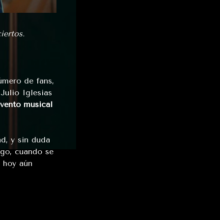
iertos.
úmero de fans,
Julio Iglesias
vento musical
d, y sin duda
rgo, cuando se
e hoy aún