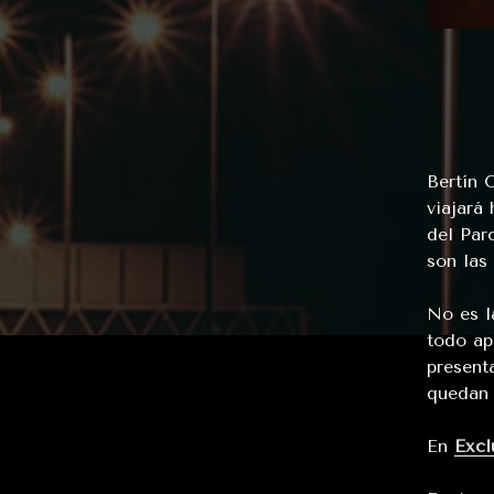
Bertín 
viajará
del Par
son las 
No es l
todo ap
present
quedan 
En
Excl