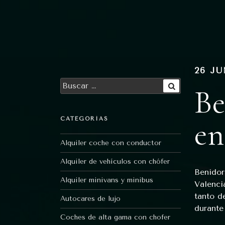
Ir
al
contenido
26 JU
Buscar
Be
por:
Buscar
en
CATEGORÍAS
Alquiler coche con conductor
Alquiler de vehículos con chófer
Benidor
Alquiler minivans y minibus
Valenci
tanto d
Autocares de lujo
durante
Coches de alta gama con chofer