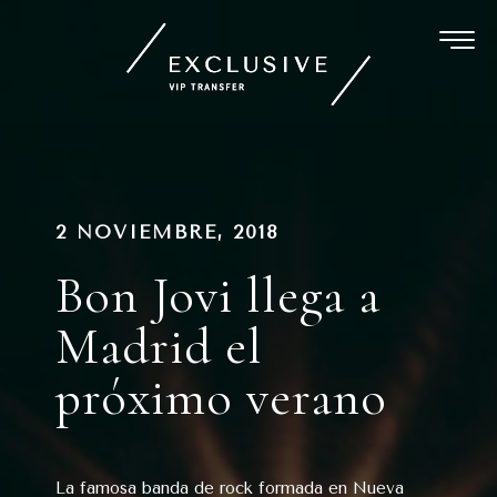
Ir
al
contenido
Navegación
PUBLICADO
2 NOVIEMBRE, 2018
EN
de
Bon Jovi llega a
entradas
Madrid el
próximo verano
La famosa banda de rock formada en Nueva