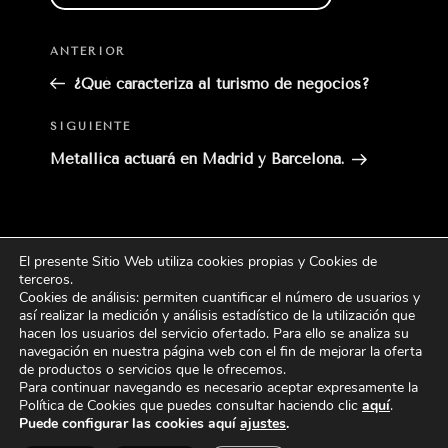
Entrada
ANTERIOR
anterior:
¿Qué caracteriza al turismo de negocios?
Siguiente
SIGUIENTE
entrada
Metallica actuará en Madrid y Barcelona.
El presente Sitio Web utiliza cookies propias y Cookies de
Buscar
terceros
.
Buscar
por:
Cookies de análisis: permiten cuantificar el número de usuarios y
así realizar la medición y análisis estadístico de la utilización que
hacen los usuarios del servicio ofertado. Para ello se analiza su
CATEGORÍAS
navegación en nuestra página web con el fin de mejorar la oferta
de productos o servicios que le ofrecemos.
Para continuar navegando es necesario aceptar expresamente la
Política de Cookies que puedes consultar haciendo
clic
aquí
.
Puede configurar las cookies aquí
ajustes
.