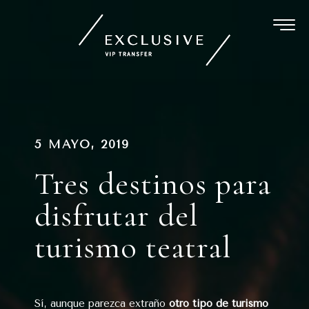
Ir
al
contenido
Navegación
PUBLICADO
5 MAYO, 2019
EN
de
Tres destinos para
entradas
disfrutar del
turismo teatral
Sí, aunque parezca extraño
otro tipo de turismo