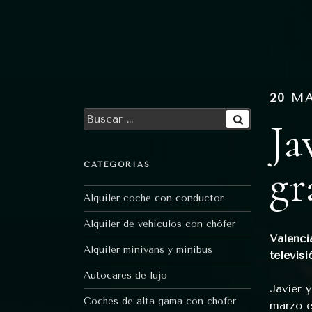
Ir
al
contenido
20 MA
Buscar
Ja
por:
Buscar
gr
CATEGORÍAS
Alquiler coche con conductor
Alquiler de vehículos con chófer
Valenci
Alquiler minivans y minibus
televisi
Autocares de lujo
Javier 
Coches de alta gama con chofer
marzo e