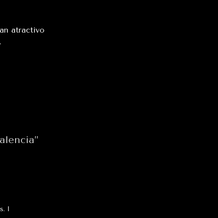
an atractivo
.
alencia”
. I