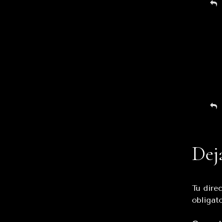
Dej
Tu dire
obligat