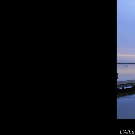
L’Albu