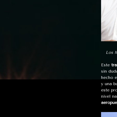
Los h
Este
tr
sin dud
hecho e
y una b
este pr
nivel n
aeropue