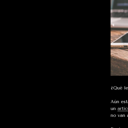
¿Qué le
Aún est
un
artí
no van 