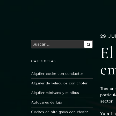
Ir
al
contenido
29 JU
Buscar
El
por:
Buscar
em
CATEGORÍAS
Alquiler coche con conductor
Alquiler de vehículos con chófer
Tras un
Alquiler minivans y minibus
particu
sector.
Autocares de lujo
Coches de alta gama con chofer
Ya a fi