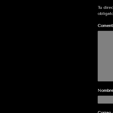
Tu dire
obligat
Coment
Nombr
Correo 