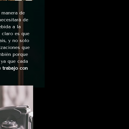
a manera de
necesitará de
ebida a la
 claro es que
ís, y no solo
izaciones que
ambién porque
o ya que cada
 trabajo con