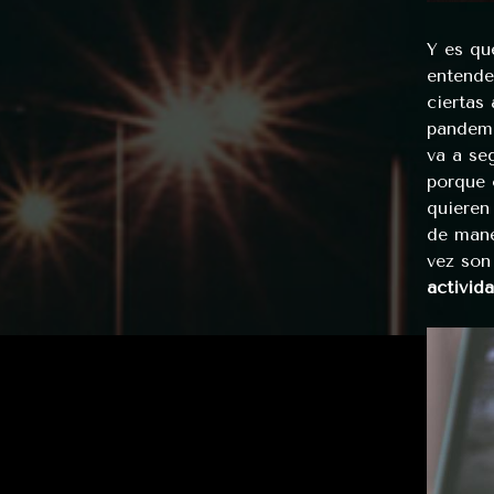
Y es qu
entende
ciertas
pandemi
va a se
porque 
quieren
de mane
vez son
activid