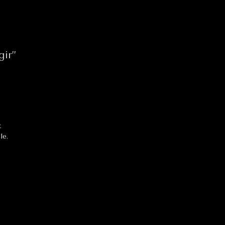
gir”
t
le.