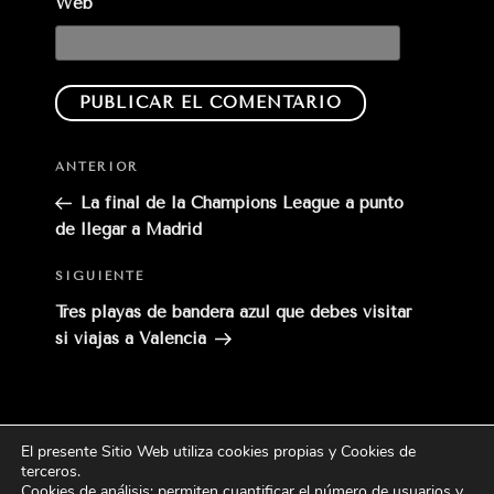
Web
Entrada
ANTERIOR
anterior:
La final de la Champions League a punto
de llegar a Madrid
Siguiente
SIGUIENTE
entrada
Tres playas de bandera azul que debes visitar
si viajas a Valencia
El presente Sitio Web utiliza cookies propias y Cookies de
Buscar
terceros
.
Buscar
por:
Cookies de análisis: permiten cuantificar el número de usuarios y