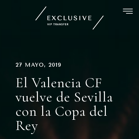
Ir
al
contenido
Navegación
PUBLICADO
27 MAYO, 2019
EN
de
El Valencia CF
entradas
vuelve de Sevilla
con la Copa del
Rey