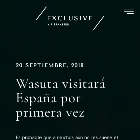
Ir
al
contenido
Navegación
PUBLICADO
20 SEPTIEMBRE, 2018
EN
de
Wasuta visitará
entradas
España por
primera vez
Es probable que a muchos aún no les suene el