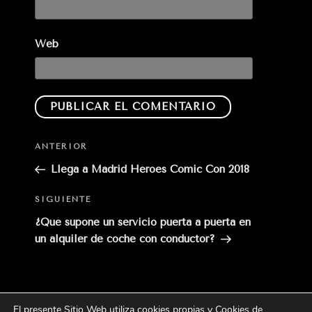
Web
Entrada
ANTERIOR
anterior:
Llega a Madrid Héroes Comic Con 2018
Siguiente
SIGUIENTE
entrada
¿Qué supone un servicio puerta a puerta en
un alquiler de coche con conductor?
El presente Sitio Web utiliza cookies propias y Cookies de