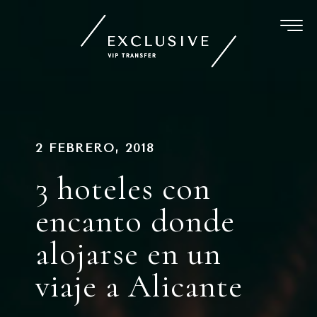
Ir
al
contenido
Navegación
PUBLICADO
2 FEBRERO, 2018
EN
de
3 hoteles con
entradas
encanto donde
alojarse en un
viaje a Alicante